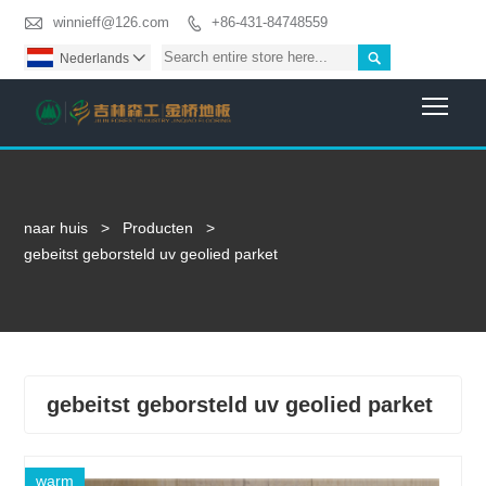

winnieff@126.com
+86-431-84748559


Nederlands

Togg
naar huis
>
Producten
>
gebeitst geborsteld uv geolied parket
gebeitst geborsteld uv geolied parket
warm