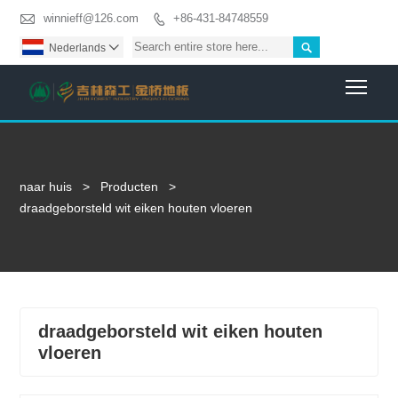

winnieff@126.com
+86-431-84748559


Nederlands

Togg
naar huis
>
Producten
>
draadgeborsteld wit eiken houten vloeren
draadgeborsteld wit eiken houten
vloeren