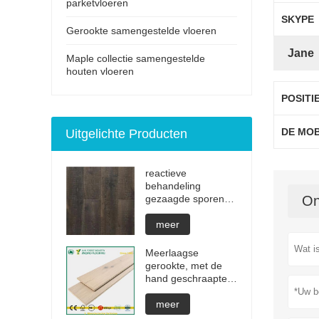
parketvloeren
SKYPE
Gerookte samengestelde vloeren
Jane
Maple collectie samengestelde
houten vloeren
POSITI
DE MO
Uitgelichte Producten
reactieve
behandeling
gezaagde sporen
On
onzichtbare
geoliede
meer
parketvloeren
Meerlaagse
gerookte, met de
hand geschraapte
wit geoliede harde
houten vloeren
meer