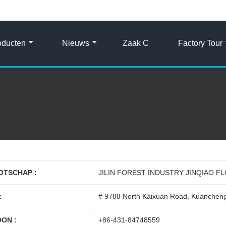
oducten
Nieuws
Zaak C
Factory Tour
OTSCHAP :
JILIN FOREST INDUSTRY JINQIAO F
:
# 9788 North Kaixuan Road, Kuancheng D
ON :
+86-431-84748559