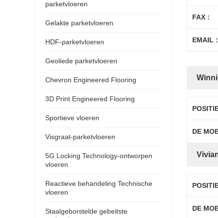
parketvloeren
FAX :
Gelakte parketvloeren
EMAIL :
HDF-parketvloeren
Geoliede parketvloeren
Winni
Chevron Engineered Flooring
3D Print Engineered Flooring
POSITI
Sportieve vloeren
DE MO
Visgraat-parketvloeren
Vivia
5G Locking Technology-ontworpen
vloeren
Reactieve behandeling Technische
POSITI
vloeren
DE MO
Staalgeborstelde gebeitste