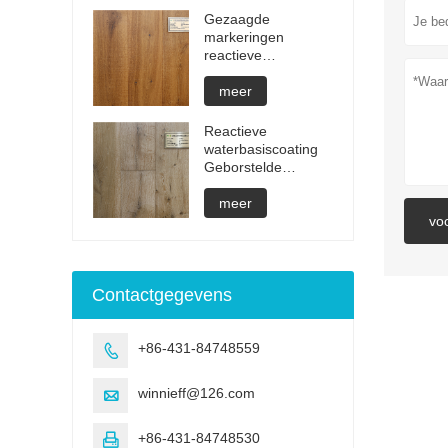
Gezaagde
markeringen
reactieve
behandeling
onzichtbare
meer
geoliede
parketvloeren
Reactieve
waterbasiscoating
Geborstelde
parketvloeren
meer
vo
Contactgegevens
+86-431-84748559

winnieff@126.com

+86-431-84748530
