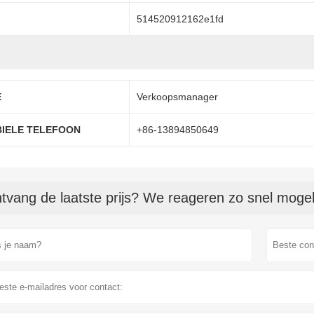
514520912162e1fd
E
Verkoopsmanager
BIELE TELEFOON
+86-13894850649
tvang de laatste prijs? We reageren zo snel mogeli