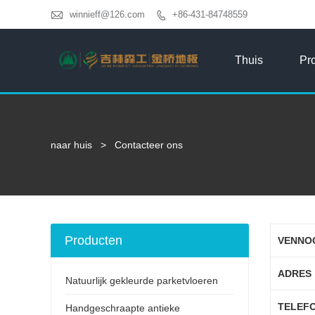

winnieff@126.com
+86-431-84748559

Thuis
Pr
naar huis
>
Contacteer ons
Producten
VENNO
ADRES 
Natuurlijk gekleurde parketvloeren
TELEFO
Handgeschraapte antieke