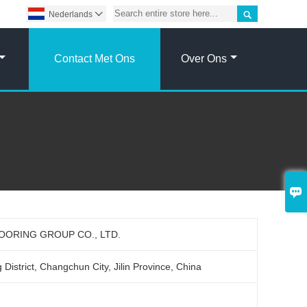

Nederlands

Contact Met Ons
Over Ons

LOORING GROUP CO., LTD.
istrict, Changchun City, Jilin Province, China