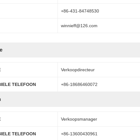
+86-431-84748530
winnieff@126.com
e
E
Verkoopdirecteur
BIELE TELEFOON
+86-18686460072
n
E
Verkoopsmanager
BIELE TELEFOON
+86-13600430961