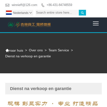

winnieff@126.com
+86-431-84748559


Nederlands

Togg

>
Over ons
>
Team Service
>
naar huis
Dienst na verkoop en garantie
Dienst na verkoop en garantie