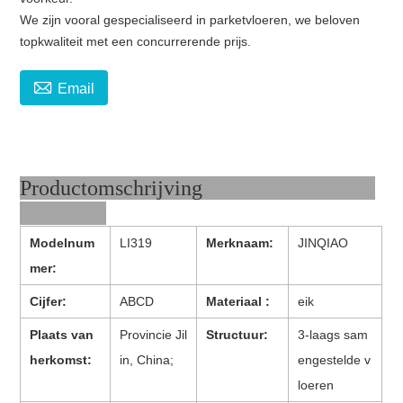
We zijn vooral gespecialiseerd in parketvloeren, we beloven
topkwaliteit met een concurrerende prijs.

Email
Productomschrijving
Modelnum
LI319
Merknaam:
JINQIAO
mer:
Cijfer:
ABCD
Materiaal :
eik
Plaats van
Provincie Jil
Structuur:
3-laags sam
herkomst:
in, China;
engestelde v
loeren