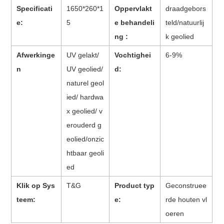
Specificati
1650*260*1
Oppervlakt
draadgebors
e:
5
e behandeli
teld/natuurlij
ng :
k geolied
Afwerkinge
UV gelakt/
Vochtighei
6-9%
n
UV geolied/
d:
naturel geol
ied/ hardwa
x geolied/ v
erouderd g
eolied/onzic
htbaar geoli
ed
Klik op Sys
T&G
Product typ
Geconstruee
teem:
e:
rde houten vl
oeren