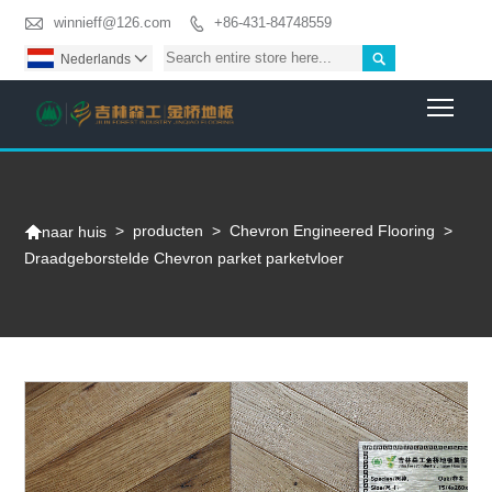

winnieff@126.com
+86-431-84748559


Nederlands

Togg

>
producten
>
Chevron Engineered Flooring
>
naar huis
Draadgeborstelde Chevron parket parketvloer