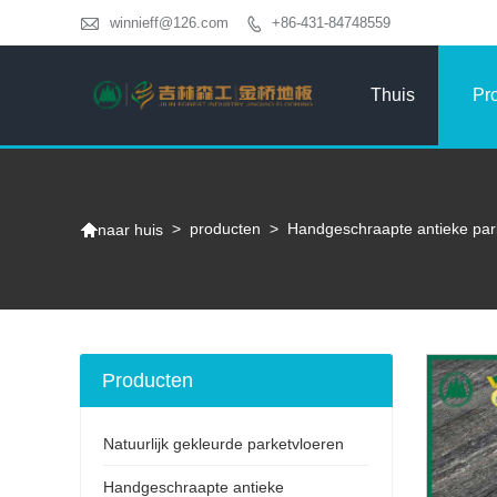

winnieff@126.com
+86-431-84748559

Thuis
Pr

>
producten
>
Handgeschraapte antieke par
naar huis
Producten
Natuurlijk gekleurde parketvloeren
Handgeschraapte antieke