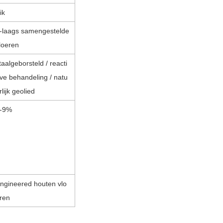
ik
-laags samengestelde
loeren
taalgeborsteld / reacti
ve behandeling / natu
rlijk geolied
-9%
ngineered houten vlo
ren