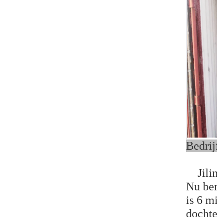
Be
Jilin 
Nu ber
is 6 m
docht