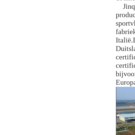
Jinqia
produc
sportv
fabrie
Italië
Duitsl
certif
certif
bijvoo
Europa