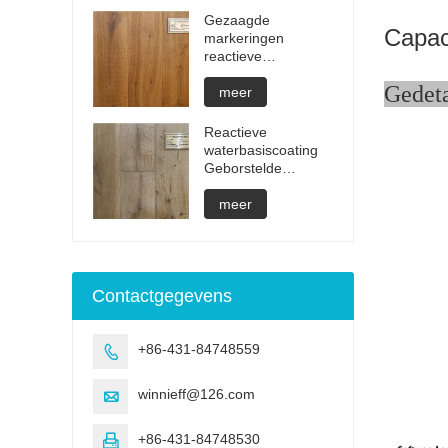
Gezaagde
Capaci
markeringen
reactieve
behandeling
Ge
onzichtbare
meer
geoliede
parketvloeren
Reactieve
waterbasiscoating
Geborstelde
parketvloeren
meer
Contactgegevens
+86-431-84748559

winnieff@126.com

+86-431-84748530
