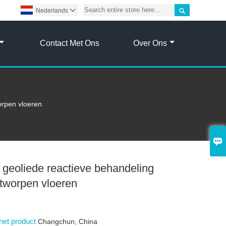

Nederlands

Contact Met Ons
Over Ons
orpen vloeren

e geoliede reactieve behandeling
tworpen vloeren
het product
Changchun, China