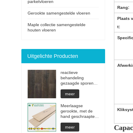
parketvloeren
Rang:
Gerookte samengestelde vloeren
Plaats 
Maple collectie samengestelde
t:
houten vloeren
Specific
Uitgelichte Producten
Afwerk
reactieve
behandeling
gezaagde sporen
onzichtbare
geoliede
meer
parketvloeren
Meerlaagse
Kliksys
gerookte, met de
hand geschraapte
wit geoliede harde
Capaci
houten vloeren
meer