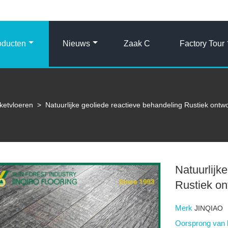
oducten
Nieuws
Zaak C
Factory Tour
ketvloeren
>
Natuurlijke geoliede reactieve behandeling Rustiek ontw
Natuurlijk
Rustiek on
Merk
JINQIAO
Oorsprong van 