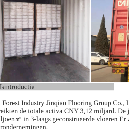
drijfsintroductie
Forest Industry Jinqiao Flooring Group Co., L
eikten de totale activa CNY 3,12 miljard. De 
iljoen㎡ in 3-laags geconstrueerde vloeren Er zi
erondernemingen.