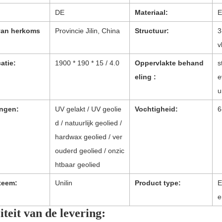
DE
Materiaal:
E
van herkoms
Provincie Jilin, China
Structuur:
3
v
atie:
1900 * 190 * 15 / 4.0
Oppervlakte behand
s
eling :
e
u
ingen:
UV gelakt / UV geolie
Vochtigheid:
6
d / natuurlijk geolied /
hardwax geolied / ver
ouderd geolied / onzic
htbaar geolied
teem:
Unilin
Product type:
E
e
teit van de levering: