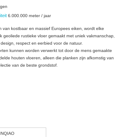
agen
teit
6.000.000 meter / jaar
en van kostbaar en massief Europees eiken, wordt elke
lijk geoliede rustieke vloer gemaakt met uniek vakmanschap,
design, respect en eerbied voor de natuur.
oorten kunnen worden verwerkt tot door de mens gemaakte
elde houten vloeren, alleen die planken zijn afkomstig van
lectie van de beste grondstof.
INQIAO