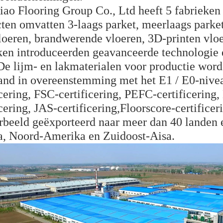
o Flooring Group Co., Ltd heeft 5 fabrieken 
ten omvatten 3-laags parket, meerlaags parket,
loeren, brandwerende vloeren, 3D-printen
vlo
ken introduceerden geavanceerde technologie e
.De lijm- en lakmaterialen voor productie wo
and in overeenstemming met het E1 / E0-nive
icering, FSC-certificering, PEFC-certificerin
icering, JAS-certificering,
Floorscore-certificer
rbeeld geëxporteerd naar meer dan 40 landen e
, Noord-Amerika en Zuidoost-Aisa.