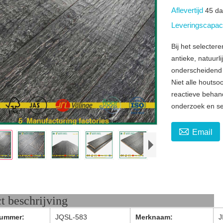
Aflevertijd
45 d
Leveringscapaci
Bij het selecter
antieke, natuur
onderscheidend 
Niet alle houts
reactieve behand
onderzoek en se

Email
oduct beschrijving
ummer:
JQSL-583
Merknaam:
J