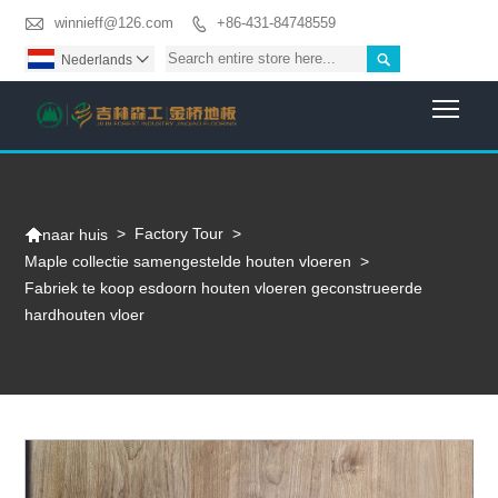

winnieff@126.com
+86-431-84748559


Nederlands

Togg

>
Factory Tour
>
naar huis
Maple collectie samengestelde houten vloeren
>
Fabriek te koop esdoorn houten vloeren geconstrueerde
hardhouten vloer