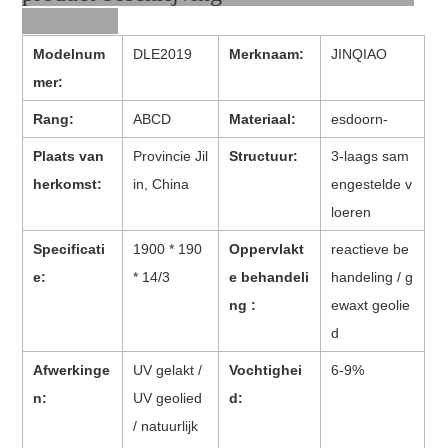
Modelnum
DLE2019
Merknaam:
JINQIAO
mer:
Rang:
ABCD
Materiaal:
esdoorn-
Plaats van
Provincie Jil
Structuur:
3-laags sam
herkomst:
in, China
engestelde v
loeren
Specificati
1900 * 190
Oppervlakt
reactieve be
e:
* 14/3
e behandeli
handeling / g
ng :
ewaxt geolie
d
Afwerkinge
UV gelakt /
Vochtighei
6-9%
n:
UV geolied
d:
/ natuurlijk