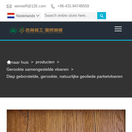

winnieff@126.com
+86-431-84748559


Nederlands

Togg

>
producten
>
naar huis
Gerookte samengestelde vloeren
>
Diep geborstelde, gerookte, natuurlijke geoliede parketvloeren