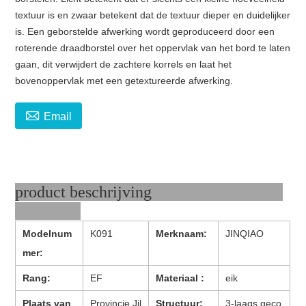
textuur is en zwaar betekent dat de textuur dieper en duidelijker
is. Een geborstelde afwerking wordt geproduceerd door een
roterende draadborstel over het oppervlak van het bord te laten
gaan, dit verwijdert de zachtere korrels en laat het
bovenoppervlak met een getextureerde afwerking.

Email
product beschrijving
Modelnum
K091
Merknaam:
JINQIAO
mer:
Rang:
EF
Materiaal :
eik
Plaats van
Provincie Jil
Structuur:
3-laags geco