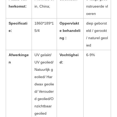
herkomst:
in, China;
nstrueerde vl
oeren
Specificati
1860*189*1
Oppervlakt
diep geborst
e:
5/4
e behandeli
eld / gerookt
ng :
/ naturel geol
ied
Afwerkinge
UV gelakt/
Vochtighei
6-9%
n
UV geolied/
d:
Natuurlijk g
eolied/ Har
dwax geolie
d/ Verouder
d geolied/O
nzichtbaar
geolied