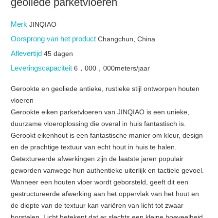
geoliede parketvloeren
Merk
JINQIAO
Oorsprong van het product
Changchun, China
Aflevertijd
45 dagen
Leveringscapaciteit
6，000，000meters/jaar
Gerookte en geoliede antieke, rustieke stijl ontworpen houten
vloeren
Gerookte eiken parketvloeren van JINQIAO is een unieke,
duurzame vloeroplossing die overal in huis fantastisch is.
Gerookt eikenhout is een fantastische manier om kleur, design
en de prachtige textuur van echt hout in huis te halen.
Getextureerde afwerkingen zijn de laatste jaren populair
geworden vanwege hun authentieke uiterlijk en tactiele gevoel.
Wanneer een houten vloer wordt geborsteld, geeft dit een
gestructureerde afwerking aan het oppervlak van het hout en
de diepte van de textuur kan variëren van licht tot zwaar
borstelen. Licht betekent dat er slechts een kleine hoeveelheid