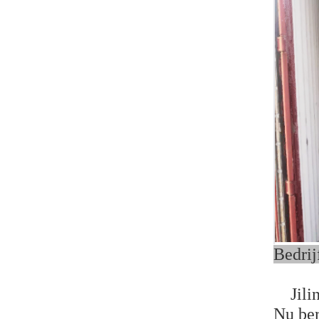
Be
Jilin 
Nu ber