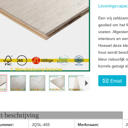
Leveringscapaci
Een vrij zeldzam
geolied om het 
voeten. Afgeste
interieurs en e
Hoewel deze kleu
hout wordt besch
kleur natuurlij
korrels getuigt d

Email
oduct beschrijving
ummer:
JQSL-465
Merknaam:
J