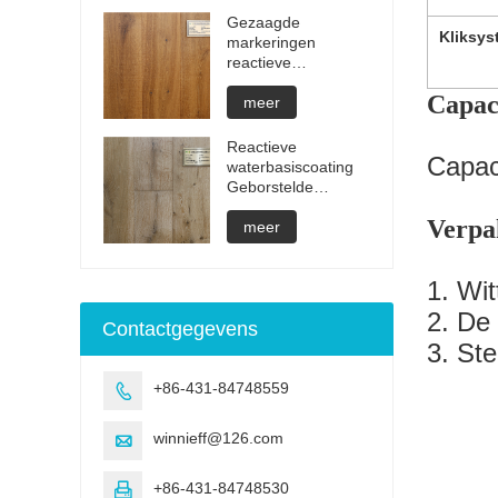
Gezaagde
Kliksys
markeringen
reactieve
behandeling
Capaci
onzichtbare
meer
geoliede
parketvloeren
Reactieve
Capaci
waterbasiscoating
Geborstelde
parketvloeren
Verpa
meer
1. Wi
2. De 
Contactgegevens
3. Ste
+86-431-84748559

winnieff@126.com

+86-431-84748530
