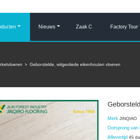
oducten
Nieuws
Zaak C
Factory Tour
rketvloeren
>
Geborstelde, witgeoliede eikenhouten vloeren
Geborsteld
Merk
JINQIAO
Oorsprong van 
Aflevertijd
45 d