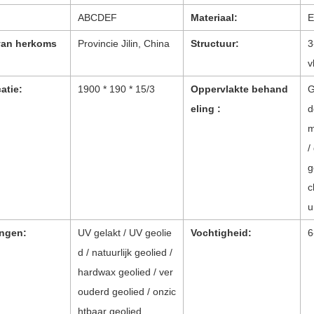
ABCDEF
Materiaal:
E
van herkoms
Provincie Jilin, China
Structuur:
3
v
atie:
1900 * 190 * 15/3
Oppervlakte behand
G
eling :
d
m
/
g
c
u
ingen:
UV gelakt / UV geolie
Vochtigheid:
6
d / natuurlijk geolied /
hardwax geolied / ver
ouderd geolied / onzic
htbaar geolied