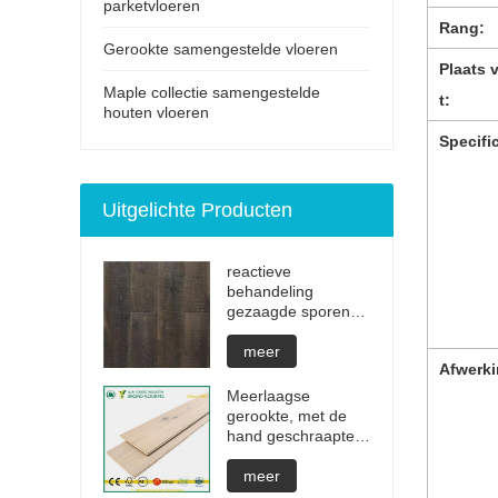
parketvloeren
Rang:
Gerookte samengestelde vloeren
Plaats 
Maple collectie samengestelde
t:
houten vloeren
Specific
Uitgelichte Producten
reactieve
behandeling
gezaagde sporen
onzichtbare
geoliede
meer
Afwerk
parketvloeren
Meerlaagse
gerookte, met de
hand geschraapte
wit geoliede harde
houten vloeren
meer