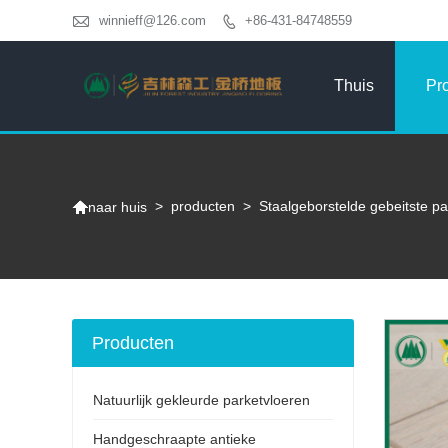

winnieff@126.com
+86-431-84748559

Thuis
Pr

>
producten
>
Staalgeborstelde gebeitste pa
naar huis
Producten
Natuurlijk gekleurde parketvloeren
Handgeschraapte antieke