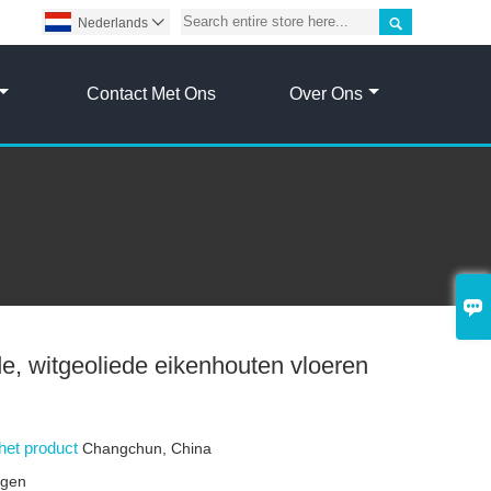

Nederlands

Contact Met Ons
Over Ons

e, witgeoliede eikenhouten vloeren
het product
Changchun, China
agen