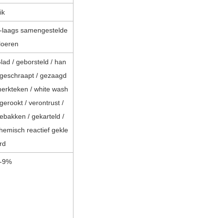
ik
-laags samengestelde
loeren
lad / geborsteld / han
geschraapt / gezaagd
erkteken / white wash
 gerookt / verontrust /
ebakken / gekarteld /
hemisch reactief gekle
rd
-9%