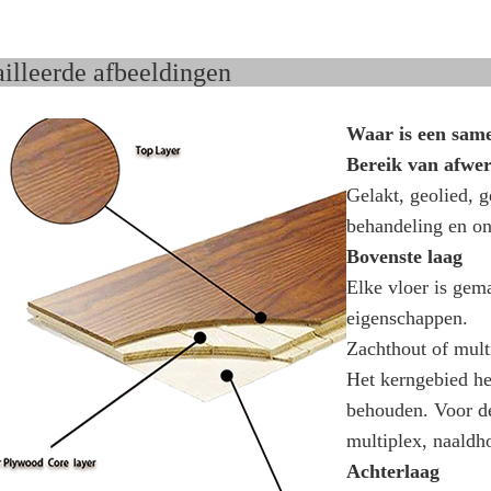
detailleerde afbeeld
Waar is een same
Bereik van afwe
Gelakt, geolied, g
behandeling en on
Bovenste laag
Elke vloer is gem
eigenschappen.
Zachthout of mult
Het kerngebied hel
behouden. Voor de
multiplex, naaldh
Achterlaag