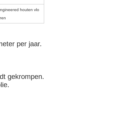
ngineered houten vlo
ren
eter per jaar.
rdt gekrompen.
lie.