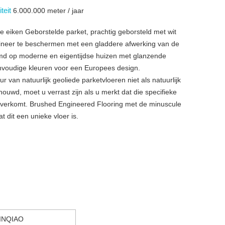
teit
6.000.000 meter / jaar
e eiken Geborstelde parket, prachtig geborsteld met wit
fineer te beschermen met een gladdere afwerking van de
md op moderne en eigentijdse huizen met glanzende
envoudige kleuren voor een Europees design.
r van natuurlijk geoliede parketvloeren niet als natuurlijk
ouwd, moet u verrast zijn als u merkt dat die specifieke
k overkomt. Brushed Engineered Flooring met de minuscule
at dit een unieke vloer is.
INQIAO