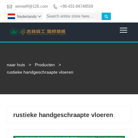

winnieff@126.com
+86-431-84748559


Nederlands

Togg
naar huis
>
Producten
>
rustieke handgeschraapte vloeren
rustieke handgeschraapte vloeren