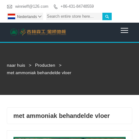

winnieff@126.com
+86-431-84748559


Nederlands

Togg
naar huis
>
Producten
>
met ammoniak behandelde vloer
met ammoniak behandelde vloer