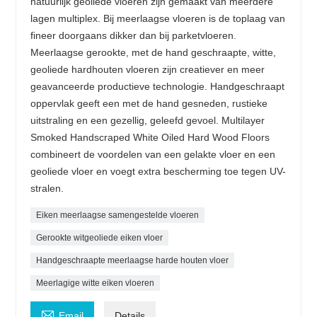
natuurlijk geoliede vloeren zijn gemaakt van meerdere
lagen multiplex. Bij meerlaagse vloeren is de toplaag van
fineer doorgaans dikker dan bij parketvloeren.
Meerlaagse gerookte, met de hand geschraapte, witte,
geoliede hardhouten vloeren zijn creatiever en meer
geavanceerde productieve technologie. Handgeschraapt
oppervlak geeft een met de hand gesneden, rustieke
uitstraling en een gezellig, geleefd gevoel. Multilayer
Smoked Handscraped White Oiled Hard Wood Floors
combineert de voordelen van een gelakte vloer en een
geoliede vloer en voegt extra bescherming toe tegen UV-
stralen.
Eiken meerlaagse samengestelde vloeren
Gerookte witgeoliede eiken vloer
Handgeschraapte meerlaagse harde houten vloer
Meerlagige witte eiken vloeren

Email
Details