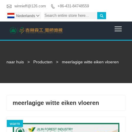

winnieff@126.com
+86-431-84748559


Nederlands

Togg
naar huis
>
Producten
>
meerlagige witte eiken vloeren
meerlagige witte eiken vloeren
warm