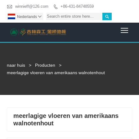

winnieff@126.com
+86-431-84748559


Nederlands

Togg
naar huis
>
Producten
>
meerlagige vloeren van amerikaans walnotenhout
meerlagige vloeren van amerikaans
walnotenhout