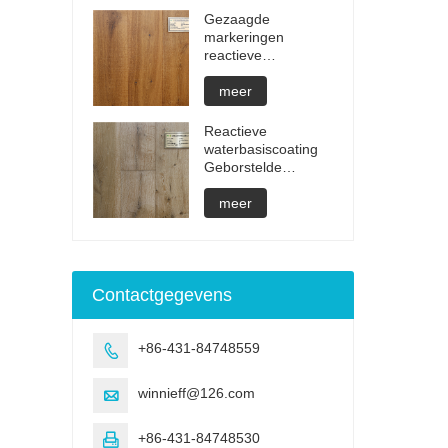
Gezaagde
markeringen
reactieve
behandeling
onzichtbare
meer
geoliede
parketvloeren
Reactieve
waterbasiscoating
Geborstelde
parketvloeren
meer
Contactgegevens
+86-431-84748559

winnieff@126.com

+86-431-84748530
