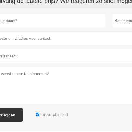
tvang de laatste prijs? We reageren zo snel mogeli
Privacybeleid
orleggen