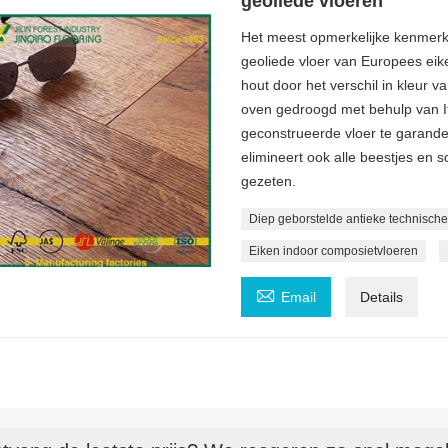
geoliede vloeren
Het meest opmerkelijke kenmerk 
geoliede vloer van Europees eike
hout door het verschil in kleur v
oven gedroogd met behulp van Ita
geconstrueerde vloer te garande
elimineert ook alle beestjes en 
gezeten.
Diep geborstelde antieke technische
Eiken indoor composietvloeren

Email
Details