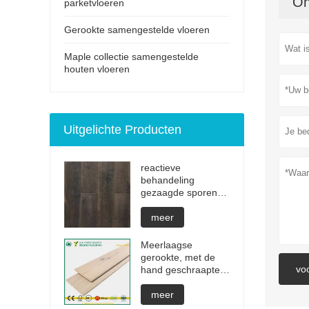
On
parketvloeren
Gerookte samengestelde vloeren
Maple collectie samengestelde
houten vloeren
Uitgelichte Producten
reactieve
behandeling
gezaagde sporen
onzichtbare
geoliede
meer
parketvloeren
Meerlaagse
gerookte, met de
vo
hand geschraapte
wit geoliede harde
houten vloeren
meer