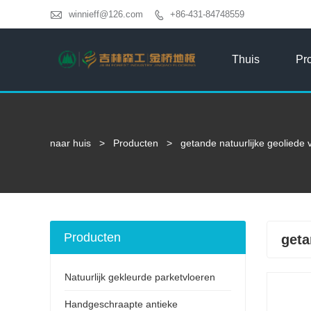

winnieff@126.com
+86-431-84748559

Thuis
Pr
naar huis
>
Producten
>
getande natuurlijke geoliede 
Producten
geta
Natuurlijk gekleurde parketvloeren
Handgeschraapte antieke