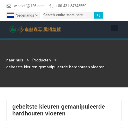

winnieff@126.com
+86-431-84748559


Nederlands

Togg
naar huis
>
Producten
>
gebeitste kleuren gemanipuleerde hardhouten vloeren
gebeitste kleuren gemanipuleerde
hardhouten vloeren