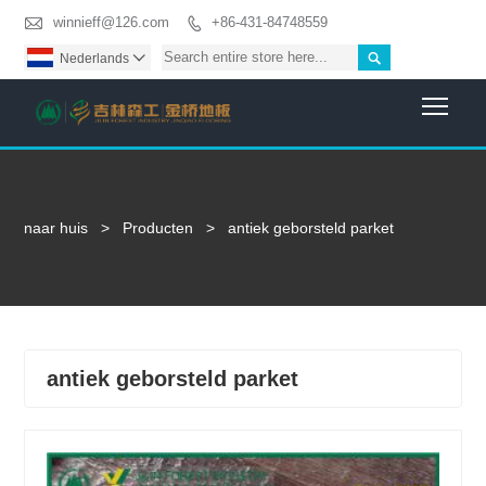

winnieff@126.com
+86-431-84748559


Nederlands

Togg
naar huis
>
Producten
>
antiek geborsteld parket
antiek geborsteld parket