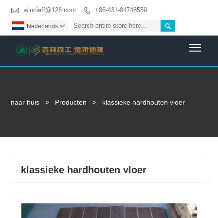

winnieff@126.com
+86-431-84748559


Nederlands

Togg
naar huis
>
Producten
>
klassieke hardhouten vloer
klassieke hardhouten vloer