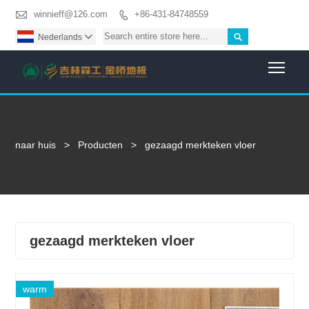

winnieff@126.com
+86-431-84748559


Nederlands

Togg
naar huis
>
Producten
>
gezaagd merkteken vloer
gezaagd merkteken vloer
warm